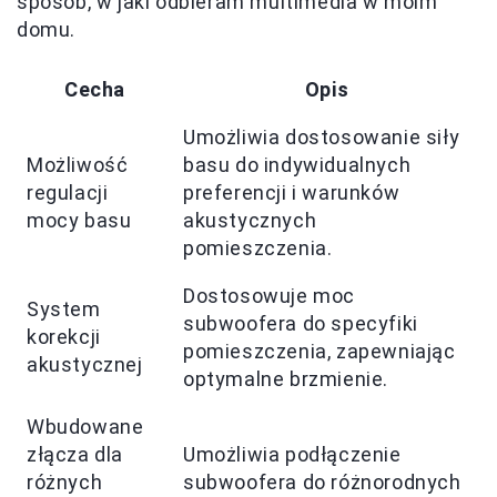
sposób, w jaki odbieram multimedia w moim
domu.
Cecha
Opis
Umożliwia dostosowanie siły
Możliwość
basu do indywidualnych
regulacji
preferencji i warunków
mocy basu
akustycznych
pomieszczenia.
Dostosowuje moc
System
subwoofera do specyfiki
korekcji
pomieszczenia, zapewniając
akustycznej
optymalne brzmienie.
Wbudowane
złącza dla
Umożliwia podłączenie
różnych
subwoofera do różnorodnych