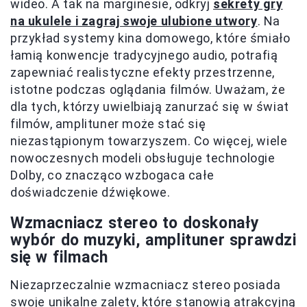
wideo. A tak na marginesie, odkryj
sekrety gry
na ukulele i zagraj swoje ulubione utwory
. Na
przykład systemy kina domowego, które śmiało
łamią konwencje tradycyjnego audio, potrafią
zapewniać realistyczne efekty przestrzenne,
istotne podczas oglądania filmów. Uważam, że
dla tych, którzy uwielbiają zanurzać się w świat
filmów, amplituner może stać się
niezastąpionym towarzyszem. Co więcej, wiele
nowoczesnych modeli obsługuje technologie
Dolby, co znacząco wzbogaca całe
doświadczenie dźwiękowe.
Wzmacniacz stereo to doskonały
wybór do muzyki, amplituner sprawdzi
się w filmach
Niezaprzeczalnie wzmacniacz stereo posiada
swoje unikalne zalety, które stanowią atrakcyjną