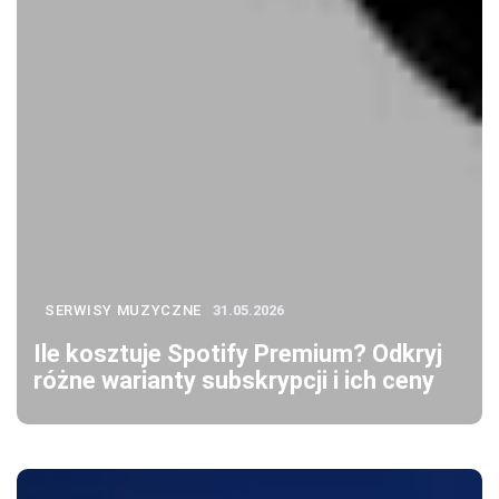
SERWISY MUZYCZNE
31.05.2026
Ile kosztuje Spotify Premium? Odkryj
różne warianty subskrypcji i ich ceny