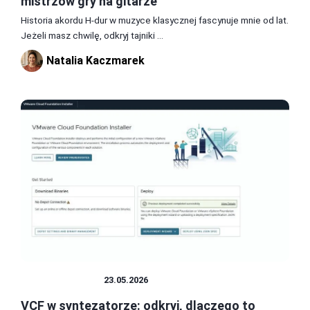
mistrzów gry na gitarze
Historia akordu H-dur w muzyce klasycznej fascynuje mnie od lat.
Jeżeli masz chwilę, odkryj tajniki ...
Natalia Kaczmarek
INSTRUMENTY
23.05.2026
VCF w syntezatorze: odkryj, dlaczego to