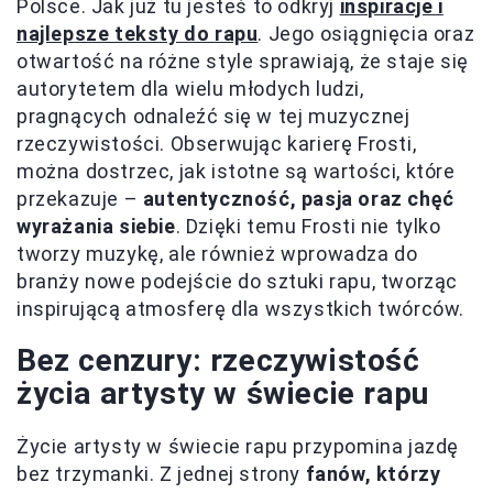
Polsce. Jak już tu jesteś to odkryj
inspiracje i
najlepsze teksty do rapu
. Jego osiągnięcia oraz
otwartość na różne style sprawiają, że staje się
autorytetem dla wielu młodych ludzi,
pragnących odnaleźć się w tej muzycznej
rzeczywistości. Obserwując karierę Frosti,
można dostrzec, jak istotne są wartości, które
przekazuje –
autentyczność, pasja oraz chęć
wyrażania siebie
. Dzięki temu Frosti nie tylko
tworzy muzykę, ale również wprowadza do
branży nowe podejście do sztuki rapu, tworząc
inspirującą atmosferę dla wszystkich twórców.
Bez cenzury: rzeczywistość
życia artysty w świecie rapu
Życie artysty w świecie rapu przypomina jazdę
bez trzymanki. Z jednej strony
fanów, którzy