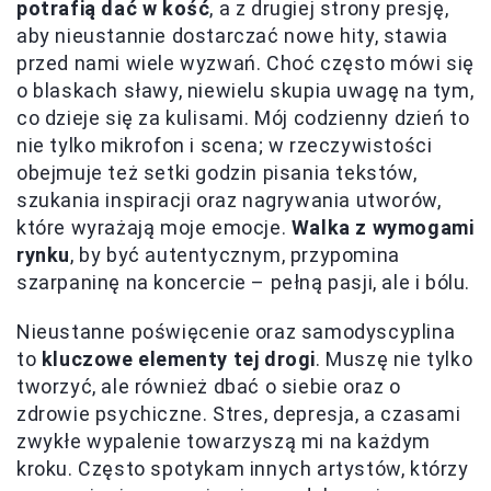
potrafią dać w kość
, a z drugiej strony presję,
aby nieustannie dostarczać nowe hity, stawia
przed nami wiele wyzwań. Choć często mówi się
o blaskach sławy, niewielu skupia uwagę na tym,
co dzieje się za kulisami. Mój codzienny dzień to
nie tylko mikrofon i scena; w rzeczywistości
obejmuje też setki godzin pisania tekstów,
szukania inspiracji oraz nagrywania utworów,
które wyrażają moje emocje.
Walka z wymogami
rynku
, by być autentycznym, przypomina
szarpaninę na koncercie – pełną pasji, ale i bólu.
Nieustanne poświęcenie oraz samodyscyplina
to
kluczowe elementy tej drogi
. Muszę nie tylko
tworzyć, ale również dbać o siebie oraz o
zdrowie psychiczne. Stres, depresja, a czasami
zwykłe wypalenie towarzyszą mi na każdym
kroku. Często spotykam innych artystów, którzy