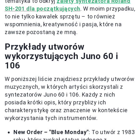
tematyka to odkryj
zalety syntezatora Roland
SH-201 dla początkujących
. W moim przypadku,
to nie tylko kawałek sprzętu – to również
wspomnienia, kreatywność i pasja, które na
zawsze pozostaną ze mną.
Przykłady utworów
wykorzystujących Juno 60 i
106
W poniższej liście znajdziesz przykłady utworów
muzycznych, w których artyści skorzystali z
syntezatorów Juno 60 i 106. Każdy z nich
posiada krótki opis, który przybliży ich
charakterystykę oraz znaczenie w kontekście
wykorzystania tych instrumentów.
New Order – "Blue Monday"
: To utwór z 1983
roku, który zyskał status jednego z