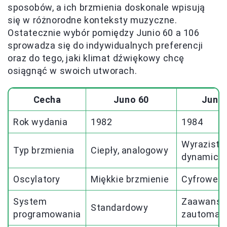
sposobów, a ich brzmienia doskonale wpisują
się w różnorodne konteksty muzyczne.
Ostatecznie wybór pomiędzy Junio 60 a 106
sprowadza się do indywidualnych preferencji
oraz do tego, jaki klimat dźwiękowy chcę
osiągnąć w swoich utworach.
Cecha
Juno 60
Juno
Rok wydania
1982
1984
Wyrazisty,
Typ brzmienia
Ciepły, analogowy
dynamicz
Oscylatory
Miękkie brzmienie
Cyfrowe 
System
Zaawanso
Standardowy
programowania
zautomat