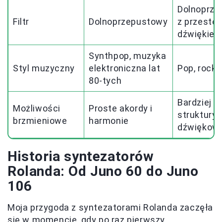
Dolnoprze
Filtr
Dolnoprzepustowy
z przeste
dźwiękie
Synthpop, muzyka
Styl muzyczny
elektroniczna lat
Pop, rock,
80-tych
Bardziej z
Możliwości
Proste akordy i
struktury
brzmieniowe
harmonie
dźwiękow
Historia syntezatorów
Rolanda: Od Juno 60 do Juno
106
Moja przygoda z syntezatorami Rolanda zaczęła
się w momencie, gdy po raz pierwszy