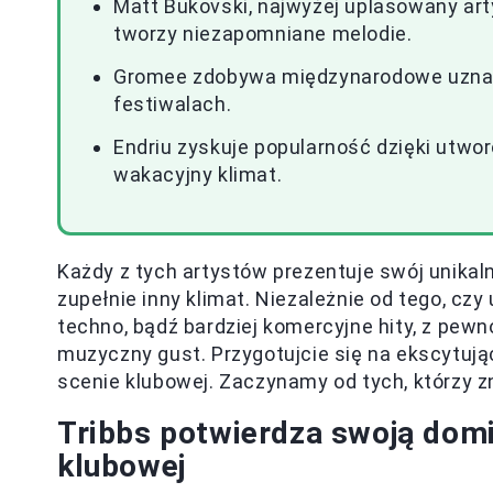
Matt Bukovski, najwyżej uplasowany art
tworzy niezapomniane melodie.
Gromee zdobywa międzynarodowe uznani
festiwalach.
Endriu zyskuje popularność dzięki utwo
wakacyjny klimat.
Każdy z tych artystów prezentuje swój unikaln
zupełnie inny klimat. Niezależnie od tego, cz
techno, bądź bardziej komercyjne hity, z pew
muzyczny gust. Przygotujcie się na ekscytują
scenie klubowej. Zaczynamy od tych, którzy zn
Tribbs potwierdza swoją domi
klubowej