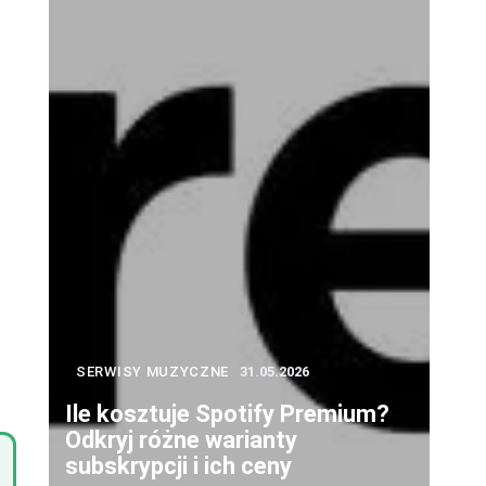
SERWISY MUZYCZNE
31.05.2026
Ile kosztuje Spotify Premium?
Odkryj różne warianty
subskrypcji i ich ceny