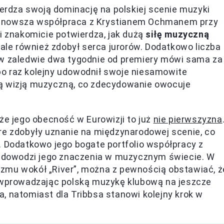
ierdza swoją dominację na polskiej scenie muzyki
ajnowsza współpraca z Krystianem Ochmanem przy
ji znakomicie potwierdza, jak dużą
siłę muzyczną
 ale również zdobył serca jurorów. Dodatkowo liczba
 w zaledwie dwa tygodnie od premiery mówi sama za
s po raz kolejny udowodnił swoje niesamowite
ną wizją muzyczną, co zdecydowanie owocuje
że jego obecność w Eurowizji to już
nie pierwszyzna
re zdobyły uznanie na międzynarodowej scenie, co
. Dodatkowo jego bogate portfolio współpracy z
e, dowodzi jego znaczenia w muzycznym świecie. W
zmu wokół „River”, można z pewnością obstawiać, ż
, wprowadzając polską muzykę klubową na jeszcze
, natomiast dla Tribbsa stanowi kolejny krok w