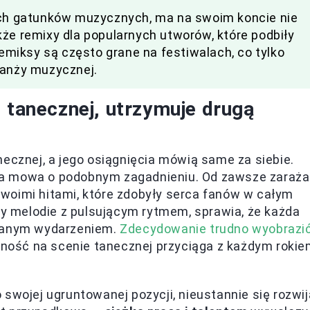
nych gatunków muzycznych, ma na swoim koncie nie
kże remixy dla popularnych utworów, które podbiły
remiksy są często grane na festiwalach, co tylko
ranży muzycznej.
 tanecznej, utrzymuje drugą
necznej, a jego osiągnięcia mówią same za siebie.
ła mowa o podobnym zagadnieniu. Od zawsze zaraża
woimi hitami, które zdobyły serca fanów w całym
chy melodie z pulsującym rytmem, sprawia, że każda
nianym wydarzeniem.
Zdecydowanie trudno wyobrazi
cność na scenie tanecznej przyciąga z każdym roki
swojej ugruntowanej pozycji, nieustannie się rozwij