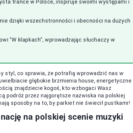
ysta trance w Polsce, inspiruje swoimi występami i
e dzięki wszechstronności i obecności na dużych
rowi "W klapkach", wprowadzając słuchaczy w
y styl, co sprawia, że potrafią wprowadzić nas w
y uwielbiacie głębokie brzmienia house, energetyczne
nością znajdziecie kogoś, kto wzbogaci Wasz
cą podróż przez najgorętsze nazwiska na polskiej
ają sposoby na to, by parkiet nie świecił pustkami!
nację na polskiej scenie muzyki