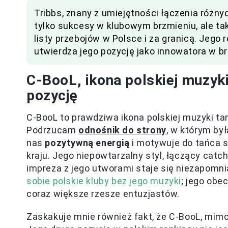
Tribbs, znany z umiejętności łączenia róż
tylko sukcesy w klubowym brzmieniu, ale ta
listy przebojów w Polsce i za granicą. Jego 
utwierdza jego pozycję jako innowatora w b
C-BooL, ikona polskiej muzyki
pozycję
C-BooL to prawdziwa ikona polskiej muzyki ta
Podrzucam
odnośnik do strony
, w którym by
nas
pozytywną energią
i motywuje do tańca s
kraju. Jego niepowtarzalny styl, łączący cat
impreza z jego utworami staje się niezapom
sobie polskie kluby bez jego muzyki
; jego obe
coraz większe rzesze entuzjastów.
Zaskakuje mnie również fakt, że C-BooL, mimo 