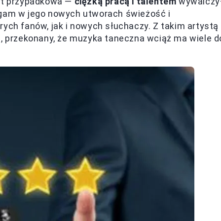
est przypadkowa —
ciężką pracą i talentem
wywalczy
egam w jego nowych utworach świeżość i
rych fanów, jak i nowych słuchaczy. Z takim artystą
e, przekonany, że muzyka taneczna wciąż ma wiele d