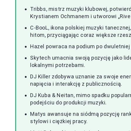
Tribbs, mistrz muzyki klubowej, potwie
Krystianem Ochmanem i utworowi „River
C-BooL, ikona polskiej muzyki tanecznej
hitom, przyciągając coraz większe rzes
Hazel powraca na podium po dwuletniej 
Skytech umacnia swoją pozycję jako lid
lokalnymi potrzebami.
DJ Killer zdobywa uznanie za swoje en
napięcia i interakcję z publicznością.
DJ Kuba & Neitan, mimo spadku popularn
podejściu do produkcji muzyki.
Matys awansuje na siódmą pozycję rank
stylowi i ciężkiej pracy.