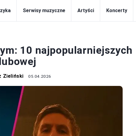
zyka
Serwisy muzyczne
Artyści
Koncerty
DJ
wym: 10 najpopularniejszych
lubowej
 Zieliński
05.04.2026