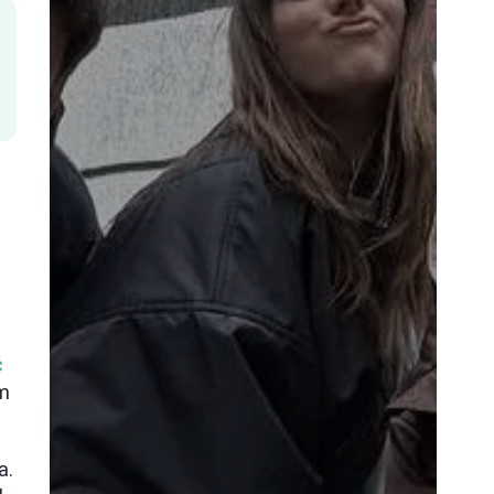
ć
em
a.