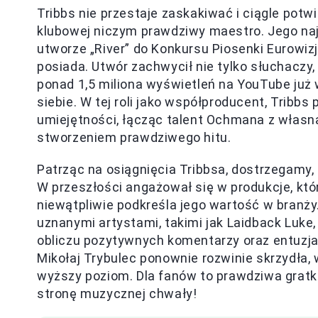
Tribbs nie przestaje zaskakiwać i ciągle potw
klubowej niczym prawdziwy maestro. Jego n
utworze „River” do Konkursu Piosenki Eurowiz
posiada. Utwór zachwycił nie tylko słuchaczy,
ponad 1,5 miliona wyświetleń na YouTube już
siebie. W tej roli jako współproducent, Tribb
umiejętności, łącząc talent Ochmana z włas
stworzeniem prawdziwego hitu.
Patrząc na osiągnięcia Tribbsa, dostrzegamy, 
W przeszłości angażował się w produkcje, któ
niewątpliwie podkreśla jego wartość w branży
uznanymi artystami, takimi jak Laidback Luk
obliczu pozytywnych komentarzy oraz entuzja
Mikołaj Trybulec ponownie rozwinie skrzydła
wyższy poziom. Dla fanów to prawdziwa gratka
stronę muzycznej chwały!