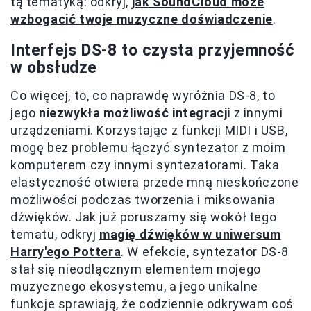
tą tematyką: odkryj,
jak SoundCloud może
wzbogacić twoje muzyczne doświadczenie
.
Interfejs DS-8 to czysta przyjemność
w obsłudze
Co więcej, to, co naprawdę wyróżnia DS-8, to
jego
niezwykła możliwość integracji
z innymi
urządzeniami. Korzystając z funkcji MIDI i USB,
mogę bez problemu łączyć syntezator z moim
komputerem czy innymi syntezatorami. Taka
elastyczność otwiera przede mną nieskończone
możliwości podczas tworzenia i miksowania
dźwięków. Jak już poruszamy się wokół tego
tematu, odkryj
magię dźwięków w uniwersum
Harry'ego Pottera
. W efekcie, syntezator DS-8
stał się nieodłącznym elementem mojego
muzycznego ekosystemu, a jego unikalne
funkcje sprawiają, że codziennie odkrywam coś