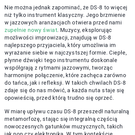
Nie można jednak zapominać, że DS-8 to więcej
niż tylko instrument klasyczny. Jego brzmienie
w jazzowych aranżacjach otwiera przed nami
zupełnie nowy świat
. Muzycy, eksplorując
możliwości improwizacji, znajdują w DS-8
najlepszego przyjaciela, który umożliwia im
wyrażanie siebie w najczystszej formie. Ciepłe,
płynne dźwięki tego instrumentu doskonale
współgrają z rytmami jazzowymi, tworząc
harmonijne połączenie, które zachęca zarówno
do tańca, jak i refleksji. W takich chwilach DS-8
zdaje się do nas mówić, a każda nuta staje się
opowieścią, przed którą trudno się oprzeć.
W miarę upływu czasu DS-8 przeszedł naturalną
metamorfozę, stając się integralną częścią
nowoczesnych gatunków muzycznych, takich
jak pop czy elektronika. W tym kontekście