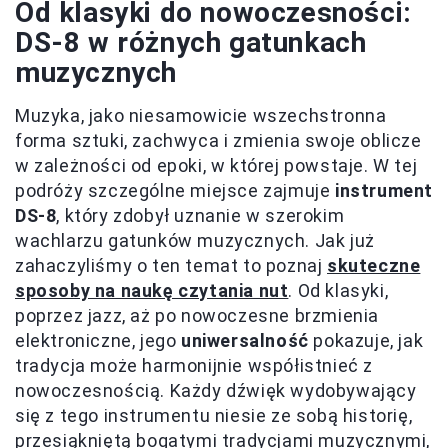
Od klasyki do nowoczesności:
DS-8 w różnych gatunkach
muzycznych
Muzyka, jako niesamowicie wszechstronna
forma sztuki, zachwyca i zmienia swoje oblicze
w zależności od epoki, w której powstaje. W tej
podróży szczególne miejsce zajmuje
instrument
DS-8
, który zdobył uznanie w szerokim
wachlarzu gatunków muzycznych. Jak już
zahaczyliśmy o ten temat to poznaj
skuteczne
sposoby na naukę czytania nut
. Od klasyki,
poprzez jazz, aż po nowoczesne brzmienia
elektroniczne, jego
uniwersalność
pokazuje, jak
tradycja może harmonijnie współistnieć z
nowoczesnością. Każdy dźwięk wydobywający
się z tego instrumentu niesie ze sobą historię,
przesiąkniętą bogatymi tradycjami muzycznymi,