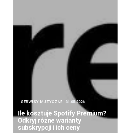
SERWISY MUZYCZNE
31.05.2026
Ile kosztuje Spotify Premium?
Odkryj różne warianty
subskrypcji i ich ceny