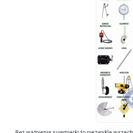
Bez wątpienia suwmiarki to niezwykle wszech