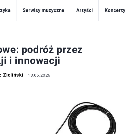
zyka
Serwisy muzyczne
Artyści
Koncerty
MUZYKA
owe: podróż przez
i i innowacji
 Zieliński
13.05.2026