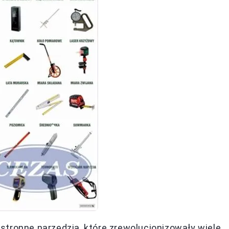
stronne narzędzia, które zrewolucjonizowały wiele