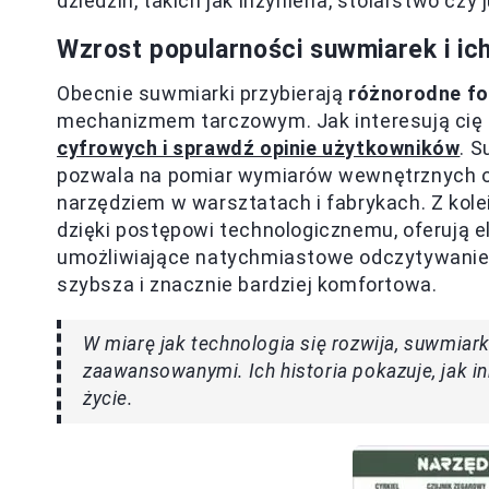
dziedzin, takich jak inżynieria, stolarstwo czy 
Wzrost popularności suwmiarek i ic
Obecnie suwmiarki przybierają
różnorodne f
mechanizmem tarczowym. Jak interesują cię t
cyfrowych i sprawdź opinie użytkowników
. S
pozwala na pomiar wymiarów wewnętrznych or
narzędziem w warsztatach i fabrykach. Z kole
dzięki postępowi technologicznemu, oferują e
umożliwiające natychmiastowe odczytywanie w
szybsza i znacznie bardziej komfortowa.
W miarę jak technologia się rozwija, suwmiark
zaawansowanymi. Ich historia pokazuje, jak 
życie.