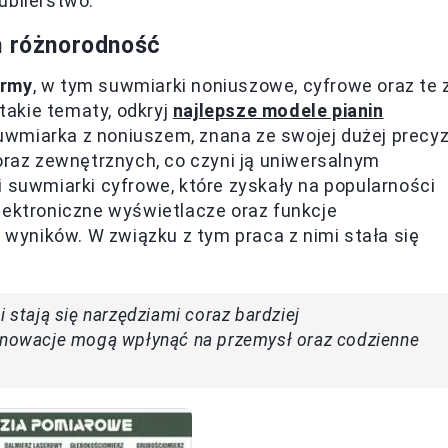
jubilerstwo.
h różnorodność
ormy
, w tym suwmiarki noniuszowe, cyfrowe oraz te 
akie tematy, odkryj
najlepsze modele pianin
uwmiarka z noniuszem, znana ze swojej dużej precyzj
az zewnętrznych, co czyni ją uniwersalnym
i suwmiarki cyfrowe, które zyskały na popularności
lektroniczne wyświetlacze oraz funkcje
yników. W związku z tym praca z nimi stała się
i stają się narzędziami coraz bardziej
innowacje mogą wpłynąć na przemysł oraz codzienne