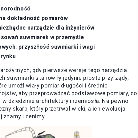
óżnorodność
 na dokładność pomiarów
iezbędne narzędzie dla inżynierów
osowań suwmiarek w przemyśle
wych: przyszłość suwmiarki i wagi
 rynku
arożytnych, gdy pierwsze wersje tego narzędzia
ach suwmiarki stanowiły jedynie proste przyrządy,
re umożliwiały pomiar długości i średnic.
ustrojstw, aby przeprowadzać podstawowe pomiary, co
 w dziedzinie architektury i rzemiosła. Na pewno
zny skarb, który przetrwał wieki, a ich ewolucja
aj znamy i cenimy.