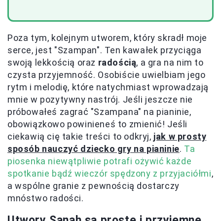
Poza tym, kolejnym utworem, który skradł moje
serce, jest "Szampan". Ten kawałek przyciąga
swoją lekkością oraz
radością
, a gra na nim to
czysta przyjemność. Osobiście uwielbiam jego
rytm i melodię, które natychmiast wprowadzają
mnie w pozytywny nastrój. Jeśli jeszcze nie
próbowałeś zagrać "Szampana" na pianinie,
obowiązkowo powinieneś to zmienić! Jeśli
ciekawią cię takie treści to odkryj,
jak w prosty
sposób nauczyć dziecko gry na pianinie
.
Ta
piosenka niewątpliwie potrafi ożywić każde
spotkanie bądź wieczór spędzony z przyjaciółmi
,
a wspólne granie z pewnością dostarczy
mnóstwo radości.
Utwory Sanah są proste i przyjemne