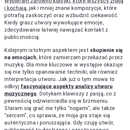
Wybieram zarówno klasyki, które wszyscy znają
i kochają
, jak i mniej znane kompozycje, które
potrafią zaskoczyć oraz wzbudzić ciekawość.
Kiedy grasz utwory wywołujące emocje,
zdecydowanie łatwiej nawiązać kontakt z
publicznością.
Kolejnym istotnym aspektem jest
skupienie się
na emocjach
, które zamierzam przekazać przez
muzykę. Dla mnie kluczowe w występie okazuje
się nie tylko opanowanie techniki, ale również
interpretacja utworu. Jak już o tym mowa to
odkryj
fascynujące aspekty analizy utworu
muzycznego
. Dotykam klawiszy z pasją, co z
pewnością odzwierciedla się w brzmieniu.
Staram się grać nie tylko "nogami", ale także
"sercem", co sprawia, że moja gra staje się
autentyczna i poruszająca. Gdy czuję utwór,
publiczność to dostrzega i często reaguje