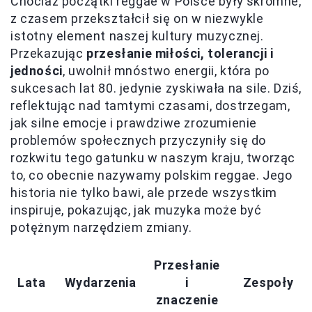
Chociaż początki reggae w Polsce były skromne,
z czasem przekształcił się on w niezwykle
istotny element naszej kultury muzycznej.
Przekazując
przesłanie miłości, tolerancji i
jedności
, uwolnił mnóstwo energii, która po
sukcesach lat 80. jedynie zyskiwała na sile. Dziś,
reflektując nad tamtymi czasami, dostrzegam,
jak silne emocje i prawdziwe zrozumienie
problemów społecznych przyczyniły się do
rozkwitu tego gatunku w naszym kraju, tworząc
to, co obecnie nazywamy polskim reggae. Jego
historia nie tylko bawi, ale przede wszystkim
inspiruje, pokazując, jak muzyka może być
potężnym narzędziem zmiany.
Przesłanie
Lata
Wydarzenia
i
Zespoły
znaczenie