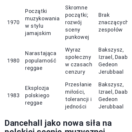
Skromne
Początki
początki;
Brak
muzykowania
1970
rozwój
znaczących
w stylu
sceny
zespołów
jamajskim
punkowej
Wyraz
Bakszysz,
Narastająca
społeczny
Izrael, Daab,
1980
popularność
w czasach
Gedeon
reggae
cenzury
Jerubbaal
Przesłanie
Bakszysz,
Eksplozja
miłości,
Izrael, Daab,
1983
polskiego
tolerancji i
Gedeon
reggae
jedności
Jerubbaal
Dancehall jako nowa siła na
polskiej scenie muzycznej